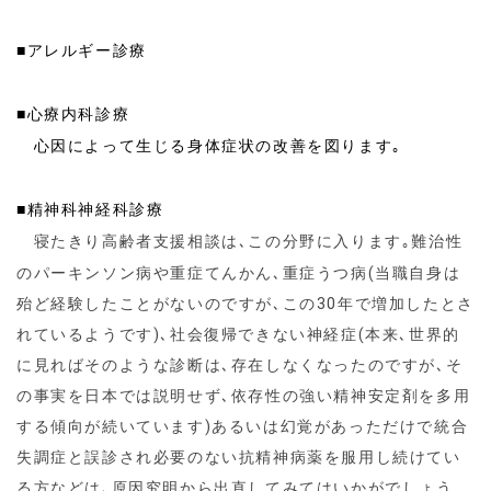
■アレルギー診療
■心療内科診療
心因によって生じる身体症状の改善を図ります｡
■精神科神経科診療
寝たきり高齢者支援相談は､この分野に入ります｡難治性
のパーキンソン病や重症てんかん､重症うつ病(当職自身は
殆ど経験したことがないのですが､この30年で増加したとさ
れているようです)､社会復帰できない神経症(本来､世界的
に見ればそのような診断は､存在しなくなったのですが､そ
の事実を日本では説明せず､依存性の強い精神安定剤を多用
する傾向が続いています)あるいは幻覚があっただけで統合
失調症と誤診され必要のない抗精神病薬を服用し続けてい
る方などは､原因究明から出直してみてはいかがでしょう