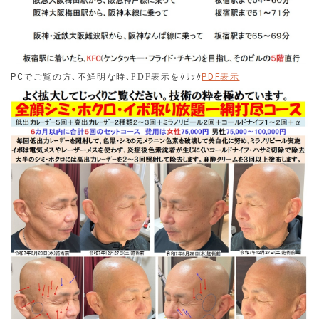
表示
PC
でご覧の方､不鮮明な時
､PDF表示を
ｸﾘｯｸ
PDF