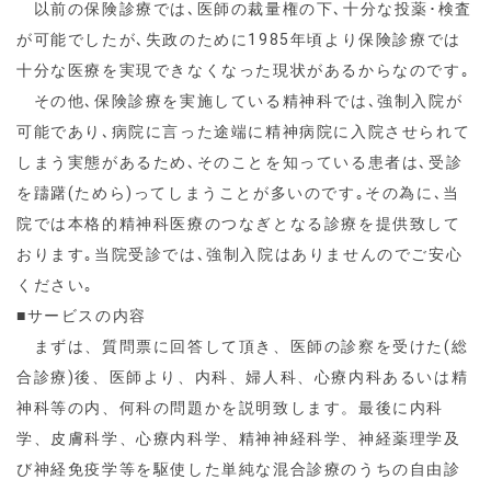
以前の保険診療では､医師の裁量権の下､十分な投薬･検査
が可能でしたが､失政のために1985年頃より保険診療では
十分な医療を実現できなくなった現状があるからなのです｡
その他､保険診療を実施している精神科では､強制入院が
可能であり､病院に言った途端に精神病院に入院させられて
しまう実態があるため､そのことを知っている患者は､受診
を躊躇(ためら)ってしまうことが多いのです｡その為に､当
院では本格的精神科医療のつなぎとなる診療を提供致して
おります｡当院受診では､強制入院はありませんのでご安心
ください｡
■サービスの内容
まずは、質問票に回答して頂き、医師の診察を受けた(総
合診療)後、医師より、内科、婦人科、心療内科あるいは精
神科等の内、何科の問題かを説明致します。最後に内科
学、皮膚科学、心療内科学、精神神経科学、神経薬理学及
び神経免疫学等を駆使した単純な混合診療のうちの自由診