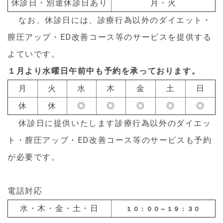
休診日・別途休診日あり
月・火
なお、休診日には、診療行為以外のダイエット・
膣圧アップ・ED改善コース等のサービスを提供する
よていです。
１月より水曜日午前中も予約を承っております。
月
火
水
木
金
土
日
休
休
◎
◎
◎
◎
◎
休診日に提供いたします診療行為以外のダイエッ
ト・膣圧アップ・ED改善コース等のサービスも予約
が必要です。
電話対応
水・木・金・土・日
１０：００～１９：３０