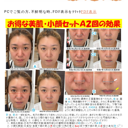
PC
でご覧の方､不鮮明な時
､PDF表示を
ｸﾘｯｸ
PDF
表示