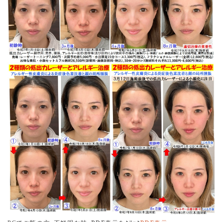
2025.10.30
動くスライド正面画像の頬骨弓外縁間距離(横幅)は同じで
す｡画像処理は､縦横比が一致するように設定して処理し､画
像の大きさ補正を厳密に行っています｡全て実際の画像で
す｡
2025.10.20
活動期のニキビに対する高出力レーザー照射を開始しまし
た｡毛根にある皮脂腺の働きを抑えアクネ菌の栄養となる中
性脂肪の分泌を低下させます｡その高出力レーザー照射単独
をアクネＦと名付けました｡循環を改善し､免疫力を高め殺
菌力を発揮するアクネトーニング及び詰まった毛嚢を開放
してアクネ菌の増殖を抑え､皮膚表層を剥がしてニキビ跡を
滑らかにするサリチル酸ピーリングとを組み合わせたもの
が､アクネＥと言います。お得な美肌・小顔セットＢと組み
合わせて頂いてもシナジー効果が発揮されます｡
2025.10.20
お得な美肌・小顔セットＢを開始しました。美白・美肌・
たるみ改善(小顔化)・皮膚炎改善等の為の欲張りセット施
術です｡まずは､副腎皮質ホルモンを服用して戴き､２種類の