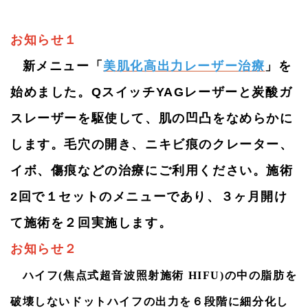
近くダウンタイムに悩まれた患者様には、深く謝罪申し上
げます｡尚、全例問題なく回復されています｡
お知らせ１
2026.03.30
新メニュー「
美肌化高出力レーザー治療
」を
４月より「お得な美肌・小顔セットＡ20分コース」以外の
水・日曜日限定メニューを他の曜日でも受けることができ
始めました。QスイッチYAGレーザーと炭酸ガ
るようになりました。但し、費用は＋1,100円となります。
スレーザーを駆使して、肌の凹凸をなめらかに
ご利用くださいませ。
します。毛穴の開き、ニキビ痕のクレーター、
2026.03.16
美肌セットC20分コース(水・日曜日限定)を今月から新たに
イボ、傷痕などの治療にご利用ください。施術
開始しました。このメニューは、お得な美肌・小顔セット
2回で１セットのメニューであり、３ヶ月開け
A・Bとは異なり、施術後１時間以内に改善する発赤以外の
副作用は、ほとんど認められない施術であって、お顔の美
て施術を２回実施します。
白・美肌を達成することを目的とした施術です。しかも、
初診患者様もお受け頂けます。白くて若々しいお肌を取り
お知らせ２
戻してください。
ハイフ(焦点式超音波照射施術 HIFU)の中の脂肪を
2026.03.16
破壊しないドットハイフの出力を６段階に細分化し
今月から 、インスタグラムのアカウント及び内容を更新し