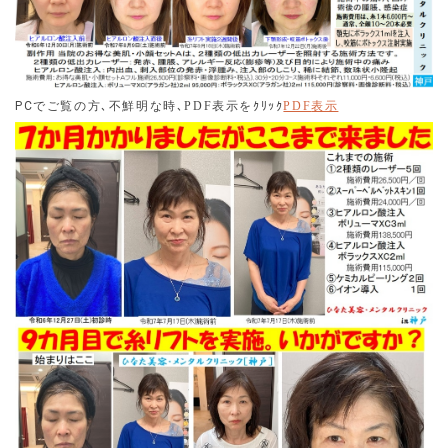
必須です。
2025.05.10
クチコミ・評価投稿を簡単にできるようにしましたのでご
利用ください。
PC
でご覧の方､不鮮明な時
､PDF表示を
ｸﾘｯｸ
PDF
表示
2025.05.02
本日午後、「ヒアルロン酸注入割引きキャンペーン 3500
円引き」を実施しています。ご興味のある患者様は、特別
キャンペーン欄をご覧ください。但し、２ml(本)以上注入
する方に限ります。
2025.04.30
超特別キャンペーン「レーザートーニング１５分３０００
円」(税込)及び「お得な美肌・小顔セット２０分コース６
０００円」を令和7年5月1日(木)午後及び5月2日(金)午前に
提供することにしました。通常よりも出力を強くしていま
す。モニター価格ですので、是非ご利用ください。
2025.02.14
令和７年４月より、アラガン社製ヒアルロン酸、ボリュー