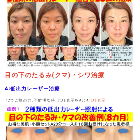
わせた「お得な美肌・小顔スペシャルセットA」を是非体験
してください。
2025.01.17
セット施術について：美容施術を組み合わせたセットを割
安にしてご提供していますが、一部施術を別の日に受けな
ければならないと誤解されている方がいるようですので、
説明いたします。セット施術は全て１日で可能です。逆に
一部を別の日に実施する場合には、セット施術とはみなし
ませんことご理解ください。
目の下のたるみ(クマ)・シワ治療
2025.01.17
ボツリヌストキシン(ボトックス等)及びヒアルロン酸(アラ
A:低出力レーザー治療
ガン社新製品ボライト)注射の施術効果をホームページに掲
載できず、残念に思っています。ホームページへの掲載を
PC
でご覧の方､不鮮明な時
､PDF表示を
ｸﾘｯｸ
PDF
表示
許可していただける方については、先着５名様に対して５
０００円値引きいたしますのでどうぞ宜しくお願い致しま
す。
2025.01.09
令和７年年始特別キャンペーン第１０弾として、お得な小