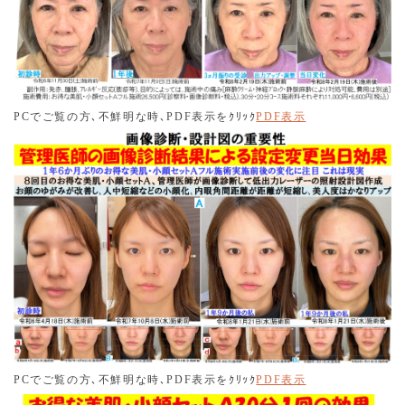
先日､お得な美肌・小顔セットＡ20分ｺｰｽ1回で劇的に小顔
化・美人度アップを達成した患者様がいらっしゃたのです
が､画像掲載の許可をいただけませんでした。残念無念。
2025.09.30
令和7年9月1日より､好評でありました「お得な美肌・小顔
PC
でご覧の方､不鮮明な時､
PDF
表示をｸﾘｯｸ
PDF表示
ｽﾍﾟｼｬﾙｾｯﾄA」を再提供しております。当院では､最も引き
締め効果が強いセットですので､是非ご利用くださ
い｡･･････････ ﾊｲﾌ＋ﾌﾗｸｼｮﾅﾙﾚｰｻﾞｰ＋ﾚｰｻﾞｰﾄｰﾆﾝｸﾞの３点
ｾｯﾄ
2025.08.25
好評につき､9月も引き続き水曜･日曜ｷｬﾝﾍﾟｰﾝを行いたいと
思います｡宜しくお願い致します｡
2025.08.21
スタッフ（看護師）パートの、募集を行っておりますので､
ご興味がある方は、お気軽にご連絡ください。
PC
でご覧の方､不鮮明な時､
PDF
表示をｸﾘｯｸ
PDF
表示
2025.08.01