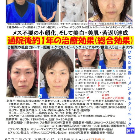
マXC及びボラックスXCを取り扱うことが決まりました。老
化現象のひとつ、骨量減少によって起きる骨構造の萎縮と
それによる皮膚のたるみの改善のための施術を行います。
骨構造の萎縮を２年以上効果が持続する硬めのヒアルロン
酸を補充してさらに真皮層及び皮下組織にヒアルロン酸を
注入することで自然な若返りを実現いたします。乞うご期
待！
2025.02.08
当職は、抗アレルギー剤について、他の医師とは、異なる
説明をしています。それには科学的根拠があるからです。
最新医療情報をホームページにおいて発信することにしま
した。お読みいただけますと幸いです。問題は子供には服
用させてはいけない薬剤です。
2025.02.07
令和７年に入り、抗アレルギー剤、メディカルダイエット
薬、しもやけ改善薬、生活機能改善薬、アンチエイジング
薬、成人病予防薬等を処方しています。もちろん、お値段
は診察料込みの値段です。ご自身で健康増進に努めてくだ
PC
でご覧の方､不鮮明な時
､PDF表示を
ｸﾘｯｸ
PDF
表示