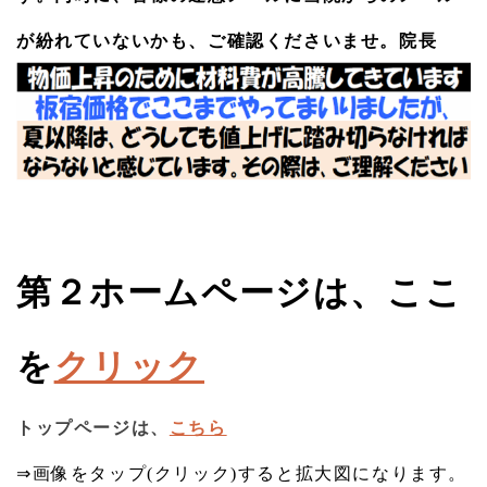
振りに受診された患者様が２０歳以上若返っていらっしゃ
が紛れていないかも、ご確認くださいませ。院長
ったこと、初めての受診でお得な美肌・小顔セットAを１回
しか受けただけなのにどう見ても１０歳以上若返えられた
患者様が来院されました。皆様に披露いたしたかったので
すが、断られてしまいました。誠に残念でなりません。い
つものことですが！
2026.05.11
ひなた美容・メンタルクリニック 第２ホームページを立ち
上げましたのでご覧ください。 主にビフォーアフター画像
と詳細な解説及び美容医療とに関する学術内容を掲載する
予定です。
第２ホームページは、ここ
2026.04.25
新メニュー「美肌化高出力レーザー治療」を始めました。Q
を
クリック
スイッチYAGレーザーと炭酸ガスレーザーを駆使して、肌
の凹凸をなめらかにします。毛穴の開き、ニキビ痕のクレ
ーター、イボ、傷痕などの治療にご利用ください。２回で
トップページは、
こちら
１セットの施術です。施術料金は初回のみお支払い頂きま
す。
⇒画像をタップ(クリック)すると拡大図になります。