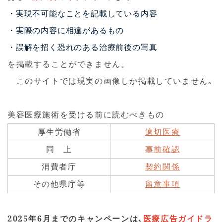
ただけました。しかしながら、画像の使用許可は得られ
・実現不可能なことを記載している内容
ず、皆様にお見せできず残念でなりません。😢
・
実際の内容に相違があるもの
2025.05.17
・
誤解を招く恐れのある治療前後の写真
今日４か月間でお得な美肌・小顔セットレーザー施術を６
を掲載することができません。
回受けた患者様が３か月ぶりに来院されました。とても肌
が白くなり、しかも驚くべきは、人中がとても短縮し、小
このサイトでは現実の画像しか掲載していません｡
顔になって若返り、美しくなっておられたので、美容皮膚
科の技術の進歩に驚愕させられました。画像の掲載をご本
人は許可されなかったので、皆様に披露できず残念でなり
美容医療施術を受ける前に読むべきもの
ません。(😿)
厚生労働省
適切医療
2025.05.15
同 上
事前確認
2025年6月より、ほくろ除去施術方法を新しいものに致し
ます。２種類のレーザーを使い、正常な組織を削ることな
消費者庁
契約関係
く、メラニン産生細胞であるメラノサイト(メラニン細胞)
その他県庁等
留意事項
だけを破壊する方法に致します。凹みを最小限にし除去痕
が残らないようにするためです。乞うご期待！
2025
年
6
月までのキャンペーンは､
2025.05.10
医療広告ガイドラ