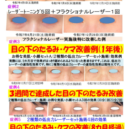
顔セットＡ及びＢを日曜日午前限定で、それぞれ19,800円
(通常価格32,800円)、16,900円(通常価格26,800円)にて
ご提供いたします。この機にどうぞご体験ください。期待
以上に小顔になれると思います。
2025.01.07
令和７年水曜日オープン記念キャンペーン開始。令和７年
１月22日より水曜日の午前中の診療を開始致します。感謝
を込めて当院一番人気の「お得な美肌・小顔セット」を超
特別キャンペーン価格で提供しますので、是非この機会に
ご体験してみてください。
2025.01.06
1月16日（木）より診療を開始、致しますので本年もよろ
しくお願いいたします。
2024.12.29
スマホにてホームページをご覧の皆様、必ず画面左上方に
ある「MENU」をご覧ください。そうしますと「当院施術
効果」という項目が見つかるはずです。これまでの患者様