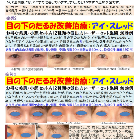
ることにしました。絆創膏(ばんそうこう)不要の当院の特
別なシミ取りレーザーを是非ご利用ください。３週間後に
はキレイにシミが取れるのです。取り切れなかったシミ
は、追加費用なしで全３回の照射で取り切ります。
2024.12.28
年末特別キャンペーン第８弾 キャンセル補充特別キャン
ペーンを開催することになりました。年末の多忙、どうし
てもキャンセルが出てしまいます。そんなキャンセルで空
いた時間に好評の「お得な美肌・小顔セット」を10,000円
にてご提供いたします。詳しくは、「導入キャンペーンと
特別キャンペーン」の「キャンセル補充特別キャンペー
ン」をご覧ください。WEB予約も、「キャンセル補充特別
キャンペーン」をお選びください。
2024.12.23
２０２５年１月より、アレルギー科を中心とした内科診療
及び精神科外来(いずれも自由診療)を開始することになり
ました。初診時はどうしても来院後処方完了まで３０分程
度の時間がかかりますが、再診時はWEB予約時に当方のメ