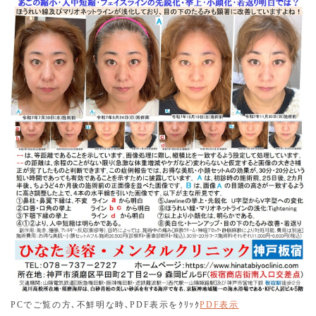
トーニング15分コース」を７月・８月の水曜日と日曜日に
提供したします。夏の紫外線対策を致しましょう。初診患
者様は、木・金・土曜日にいらしゃってください。管理医
師はメディカルダイエット、AGA治療、ED治療、陰茎増大
治療及び設備・技術向上などのためにお近くに控えており
ます。
2025.06.24
令和7年特別キャンペーンは、一部を除き７月より終了とな
ります。
2025.06.23
令和７年７月１日より、画像診断の説明は有料となりま
す。但し、初診から２カ月及び施術変更や施術追加のため
の治療方針の説明の際の画像診断は無料です。一般は2,200
円(税込)、学生・未成年1,100円(税込)。画像の送信は、
1,100円(税込)となりました。尚、全患者様の画像処理は行
っています。
2025.06.11
PC
でご覧の方､不鮮明な時
､PDF表示を
ｸﾘｯｸ
PDF
表示
予診票という用紙を準備致しました。診療前に患者様にお