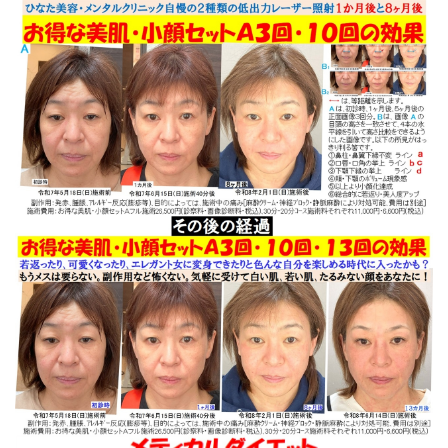
書き頂くためのもので、お困りのこと、必要なお薬及び出
院時間等を記載していただくための用紙です。来院された
際には、必ず記入して職員に提出するか診察の際にご提出
をお願い致します。受付にご準備しておりますが、見当た
らない場合には職員にご用命ください。
2025.06.09
注射セットを更新しましたので、どうぞご利用ください。
(施術・治療説明)
2025.06.09
５日で２㎏減量するダイエットコースと５日で４㎏減量す
るダイエットコースを開始することにしました。２㎏減量
するコースは５日連続１日１回注射を受けていただきま
す。４㎏減量するコースは５日連続１日２回注射を受けて
いただきます。１か月コースも間もなく開始します。勿
論、薬物療法も併用します。(施術・治療説明) 乞うご期
待！
2025.06.02