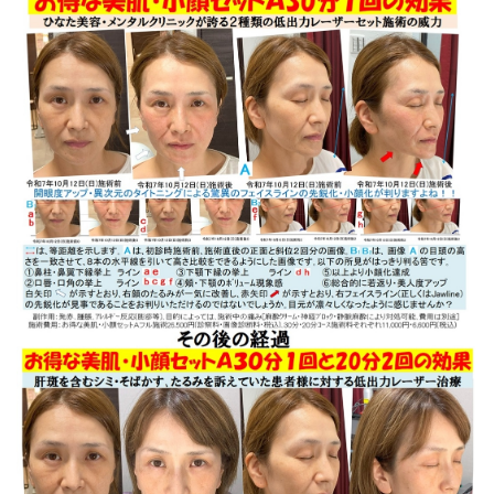
画像診断の費用について。初診の患者様の場合、初診から
３回は無料です。４回目からは2,200円の費用がかかりま
す。尚、全ての患者様対象ですが、施術４回目をお受けに
なると無料で画像診断を致します。これは、キャンペーン
施術も対象です。
2025.08.01
令和7年7月30日より、お得な美肌・小顔セットＡ30分コー
ス(施術費用11,000円(税込))を開始しました。従来の「お
得な美肌・小顔セットＡ」の８５～９０％程度の効果が認
められることが判明しました。是非ご利用ください。診察
と画像診断は別途3,300円かかります。診察と画像診断を希
望される場合には、予約の備考欄に記載お願い致します。
2025.07.13
水・日曜日限定の「お得な美肌・小顔セットＡ２０分コー
ス」及び「レーザートーニング１５分コース」に「イオン
導入」を追加できるようにしました。導入薬液１種類で２
２００円、２種類で４４００円の追加です。ご希望が多い
ためにメニューを作りました。ご利用ください。