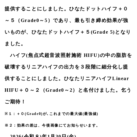
ました。新しいアカウン トのインスタグラムでは、予約可
提供することにしました。ひなたドットハイフ＋０
能となっています。フォロー宜しくお願い致します。
～５（Grade0～5）であり、最も引き締め効果が強
2026.02.21
昨日当院に８０歳代の女性がお越しになりました｡お幾つに
いものが、ひなたドットハイフ＋５(Grade 5)となり
なっても美容は大事。
ました。
2026.02.04
ハイフ(焦点式超音波照射施術 HIFU)の中の脂肪を
2026年始お年玉・バレンタインデーセットは､２月６日
(木)及び７日(金)をもちまして終了致します。ご利用ありが
破壊するリニアハイフの出力を３段階に細分化し提
とうございました。予約できない場合には､電話またはお問
合せ。
供することにしました。ひなたリニアハイフLinear
HIFU＋０～２（Grade0～2）と名付けました。乞う
2026.01.30
ニキビ痕治療に対する治療【サブシジョン】を開始しまし
ご期待！
た。クレーターの下の結合組織を切断する治療です｡サブシ
ジョン後にヒアルロン酸を注入するとなお効果的です｡
※１：＋０(Grade0)が､これまでの最大値(最強値)
2026.01.30
※２：効果の差は、今後画像にてお知らせいます。
訂正および追加更新です。ハイフ(焦点式超音波照射施術
2026(令和８)年1月30日(金)