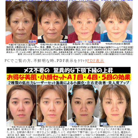
もおられるようでしたが､管理医師が求める技能に到達した
看護師だけを採用することにしましたのでご安心ください｡
当面は医師または熟練看護師が付きっきりで指導しますの
でご理解の程お願い申し上げます｡
2026.01.10
本日ご来院のメディカルダイエットの患者様２名、１名は
メトホルミンを服用しただけで７ヶ月で７㎏のダイエット
に成功されました。要した費用は25,200円です｡もうひと
でご覧の方､不鮮明な時､
PDF
表示をｸﾘｯｸ
PC
PDF
表示
方は、メトホルミンを毎日服用し､リベルサスを1ヶ月に７
日間服用することにより､７ヶ月で１０㎏の減量に成功され
ました｡
2026.01.06
昨年末、肝斑を持つ患者様の高出力レーザーによるシミ取
りを実施した際に口周囲の肝斑の増悪を認めました｡事前に
肝斑増悪予防の低出力レーザー照射を実施しましたが、そ
の照射が十分ではなかったことが最大の原因と判断してい
ます｡なぜならば全ての肝斑が増悪しているわけではないか
らです｡現在､低出力レーザーとアゼライン酸クリーム、ト