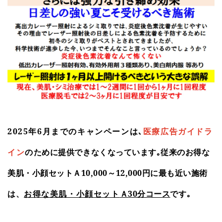
4,400円にてご提供いたしております。
2024.12.11
令和6年12月年末 超特別キャンペーン第５弾 当院自慢
の「お得な美肌・小顔スペシャルセットH」、通常価格
74,000円を40,000円にてご提供いたします。内容は、当院
自慢の「お得な美肌・小顔セット」＋ダーマペン４＋マッ
サージピールの４つの施術です。
2024.12.11
令和6年12月年末 超特別キャンペーン第４弾 通常価格
ベルベットスキン19,000円を15,000円にてご提供いたしま
2025
年
6
月までのキャンペーンは､
医療広告ガイドラ
す。(現在の特別キャンペーン価格：16,800円)
ために提供できなくなっています｡従来のお得な
イン
の
2024.12.07
美肌・小顔セットＡ
10,000
～
12,000
円に最も近い施術
令和6年12月年末 超特別キャンペーン第３弾 当院自慢
の「お得な美肌・小顔セット」、通常価格26,500円を令和
は、
Ａ
30
分コース
です｡
お得な美肌・小顔セット
6年12月日曜日午前中に限定し10,000円にてご提供いたし
ます。