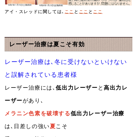
ール内容に返信しておいていただければ、スピーディにお
薬を処方いたします。便秘症、慢性胃腸炎、冷え症、しも
アイ・スレッドに関しては､
ここ
と
ここ
と
ここ
やけ(凍瘡)、アレルギー性鼻炎・皮膚炎・結膜炎、蓄膿症
(慢性副鼻腔炎)、アトピー性皮膚炎、不眠、うつ状態、不
安症状、自律神経失調症、更年期障害、頭痛を中心とした
各種の痛みなど幅広く診療いたします。(但し、痛み診療に
レーザー治療は夏こそ有効
おいて「カフェイン」「アルコール」を継続して飲用され
る方の診療はご遠慮願います。) 年内に、診察料込みのお
薬代金を掲載いたしますのでご参照ください。１回の診療
レーザー治療は､冬に受けないといけない
で保険診療までは、お安くなりませんが、３０～１００日
分の処方を致しますので、診察料、調剤料及び処方料など
と誤解されている患者様
の負担が減り長期的にはお安くなる場合があると思いま
す。 なお、美容施術をご希望の患者様におきましては、
レーザー治療には､
低出力レーザー
と
高出力レ
施術中の診察となします。
ーザー
があり､
2024.12.22
今年２０２４年もあと１０日ありません。皆様、お忙しく
メラニン色素を破壊する
低出力レーザー治療
なさっていることと思います。今朝１２月３１日の予約が
取れなくなっていることが判明しました。まだまだ予約枠
は､日差しの強い
夏
こそ
の空きはたくさんありますので、美容施術をお受けになっ