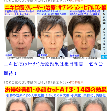
でご覧の方､不鮮明な時､
PDF
表示をｸﾘｯｸ
PDF
表示
PC
低出力レーザーを40～45分間照射します｡是非お試しくだ
さい｡
2025.10.09
ほとんどの患者様の肝斑は改善したのですが､ほんの少数の
方の肝斑が十分に改善しませんでした。しかし､肝斑に対す
る効果がより高いレーザートーニングが見つかりましたの
で、肝斑でお悩みの患者様には､新しいレーザートーニング
を照射致します｡
2025.10.07
ニキビ痕(ｸﾚｰﾀｰ)治療効果は後日報告 乞うご
令和7年10月より､お得な小顔セットを復活させました。４
種類(お得な小顔セットA･B･C･D)となっています｡レーザー
期待！
トーニングを追加される場合は､3,300円の追加となりま
す｡是非ご利用ください｡C及びDには､美肌効果があります
PC
でご覧の方､不鮮明な時､
PDF
表示をｸﾘｯｸ
PDF
表示
が､レーザートーニングを追加されると美肌･小顔効果は倍
増致します｡メニューの「料金一覧及びセット内容」内、ハ
イフHIFUをご覧ください｡
2025.10.03