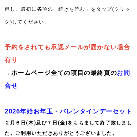
但し、最初に各項の「続きを読む」をタップ(クリッ
2026.04.25
遠方の患者様のために、半日かけてあるいは１日かけて往
ク)してください。
診し、寝たきり状態改善確認点滴テストを実施することと
なりました。ご利用さい。
2026.04.25
予約をされても承認メールが届かない場合
顔イボと首イボをまとめた解説を作りましたのでご参照く
ださい。[顔・首いぼ除去]
有り
2026.04.07
→ホームページ全ての項目の最終頁の
お問
価格変更のお知らせ 2026年3月8日販売分よりシナール配
合錠の販売価格が変更となります ‍仕入れ価格高騰により
合せ
30日分 1100円→1800円となります。
2026.04.02
昨年９月にレーザー施術機が故障し､メーカーの代替え機に
2026年始
お年玉・バレンタインデーセット
て本年３月初旬まで対応せざるを得ませんでした｡そのため
２月６日(木)及び７日(金)をもちまして終了致しまし
微妙な設定の調整ができず､点状出血あるいは軽い火傷が発
生し皆様にはご迷惑をおかけいたしました｡漸く本来の機械
た。ご利用いただきありがとうございました。
の調子が元に戻りましたことご報告申し上げます｡約１週間