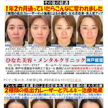
ラネキサム酸及びビタミンC内服により改善傾向にあるので
すが､残念でなりません｡しかしながら､増悪した肝斑は､確
実に改善できる時代になっていますので､ご安心ください｡
2026.01.01
2026年1月7日よりED（勃起不全）薬・AGA（脱毛症）の
治療を開始いたします。
2025.11.23
本日は､アメリカから､施術を受けるためだけに､患者様が来
院されました｡光栄なことです｡お受け頂いた施術は７つ｡そ
れでも１５万円を超えず､当日目に見える効果が認められ､
お喜び頂きました｡
2025.11.03
でご覧の方､不鮮明な時､
PDF
表示をｸﾘｯｸ
PC
PDF
表示
水・日曜日キャンペンーンに新たなメニューを加えまし
た。ご案内の項に挙げておりますのご参照ください。２種
類の低出力レーザーを首と手に照射するものとレーザート
ーニングのみを首と手さらに肘下に照射するものです。