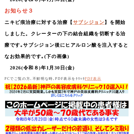
HIFU)の中の脂肪を破壊しないドットハイフの出力を６段階
に細分化し提供することにしました。ひなたドットハイフ
お知らせ３
＋０～５（Grade0～5）であり、最も引き締め効果が強い
ものが、ひなたドットハイフ＋５(Grade 5)となりました。
ニキビ痕治療に対する治療【
サブシジョン
】を開始
ハイフ(焦点式超音波照射施術 HIFU)の中の脂肪を破壊する
しました。クレーターの下の結合組織を切断する治
リニアハイフの出力を３段階に細分化し提供することにし
ました。ひなたリニアハイフLinear HIFU＋０～２
療です｡サブシジョン後にヒアルロン酸を注入すると
（Grade0～2）と名付けました。乞うご期待！
なお効果的です｡
(下の画像)
2026.01.24
スタッフ（受付事務・看護師）パートタイマーの、募集を
2026(令和８)年1月30日(金)
行っておりますので､ご興味がある方は、お気軽にご連絡く
でご覧の方､不鮮明な時､
表示をｸﾘｯｸ
表示
PC
PDF
PDF
ださい。
2026.01.23
４月には、アメリカコロラド州から施術を受けるために２
回目の受診予定あり。
2026.01.22
2026年2月より､新たな看護師及び受付スタッフを迎え入れ
新体制で臨みます｡看護師の施術技能にご不満を持たれた方