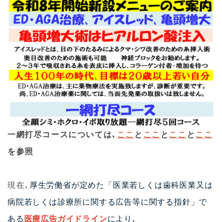
す。
2025.05.31
施術メニューに新たなセットが加わりました。ニキビ及び
ニキビ用皮膚炎を強力に抑え込むメニューです。急性増悪
期には７～１０日毎に２～３回お受けいただくと従来では
考えられないスピードで改善します。アクネＡ、アクネ
Ｂ、アクネＣ、アクネＤ及びお得な美肌・小顔セットＢで
す。乞うご期待。
2025.05.31
鼻・口唇へのヒアルロン酸注入も開始しました。ヒアルロ
ン酸注入だけで「鼻先を高くする」特殊な技術も経験して
一網打尽コースについては､
ここ
と
ここ
と
ここ
と
ここ
みてください。
を参照
2025.05.24
今日もヒアルロン酸注入を希望した患者様が受診されまし
現在､
厚生労働省が定めた「医業若しくは歯科医業又は
た。高々２ｍｌ注入しただけで女優さんのように美しくな
り、施術した当職が驚いてしまいました。患者様が予想し
病院若しくは診療所に関する広告等に関する指針」で
ていない部位へのヒアルロン酸注入を提案し、実施したの
ある
医療広告ガイドライン
により､
ですが、若返り以外に美人度アップまで達成でき喜んでい