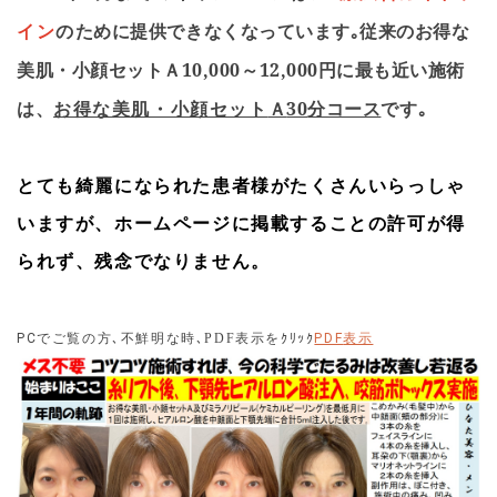
当院のお得な美肌・小顔セットを定期的に受けてもシミが
ために提供できなくなっています｡従来のお得な
イン
の
思うように改善しない方は、必ず日焼け止めＳＰＦ５０＋
を塗り、これからの季節は日傘をさして、セットに加えて
美肌・小顔セットＡ
10,000
～
12,000
円に最も近い施術
２週間に１回レーザートーニング(１回５０００円)を受け
は、
Ａ
30
分コース
です｡
お得な美肌・小顔セット
て頂き、ビタミンＣ(シナール配合錠)、トラネキサム酸、
ビタミンＥ(ユベラ)を服用してください(それ以上に有効な
内服薬もございます)。それこそが科学なんです。遺伝的に
シミができやすい方でも肌が黒くなりやすい方でもほとん
とても綺麗になられた患者様がたくさんいらっしゃ
どの方で効果が認められます。現在、表皮内に存在するメ
いますが、ホームページに掲載することの許可が得
ラニン色素はほぼ破壊することはできるのです。但し、真
皮にメラニン色素が存在するような深い部分のシミ、主に
られず、残念でなりません。
青いシミ・アザは、必ずしも除去できるものではありませ
んことご理解ください。
表示
PC
でご覧の方､不鮮明な時
､PDF表示を
ｸﾘｯｸ
PDF
2025.05.10
保険診療でニキビが治らない方のために、ニキビ治療施術
セットを始めます。ご興味のある方は是非ご利用くださ
い。アクネトーニング(ニキビに対するレーザートーニン
グ)とケミカルピーリングのセットです。学割対象セットで
す。但し、保険診療でニキビが治らない場合は、内服薬は