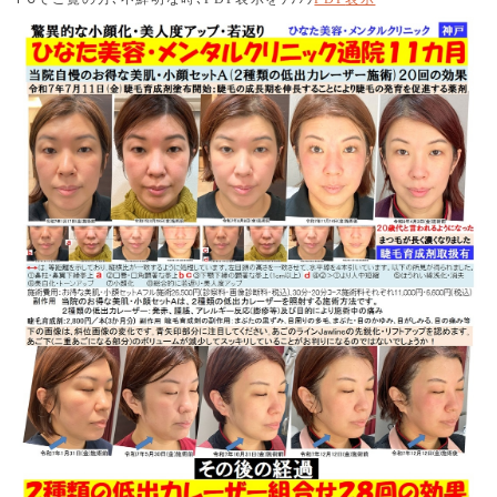
さい。アシストいたします。
2025.02.07
令和７年年始 超特別キャンペーン第１０弾 日曜日午前・
水曜日午後限定、当院自慢の「お得な小顔セットＡ及び
Ｂ」をそれぞれ19,800円(通常価格32,800円)、16,900円
(通常価格26,800円)にて提供していましたが、２月１４日
にて終了致します。
2025.01.17
肝斑のために全顔の美容施術をお躊躇(ためら)いの方は、
「お得な美肌・小顔セット」または「お得な美肌・小顔ス
ペシャルセット(全て)」をお選びください。当院では、こ
れまでのところ１００％肝斑の悪化を予防し、肝斑を改善
しながら美容施術を実施しております。安心して美容施術
をお受けください。
2025.01.17
「お得な美肌・小顔セット」の効果が不十分な方、さらな
る効果を期待される方は、焦点式超音波施術HIFUを組み合