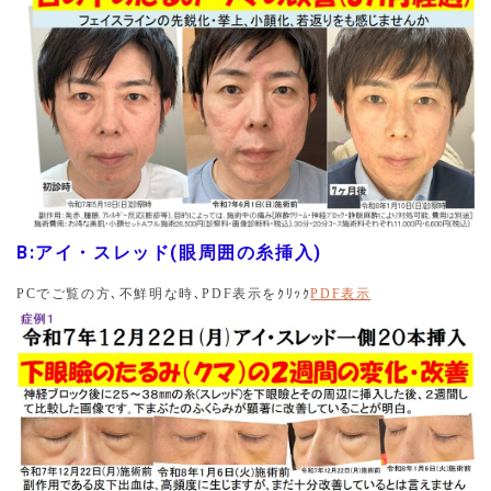
にどれほどの効果があったかを示す画像をたくさん掲載し
ていますのでご参照いただけますと幸いです。「導入キャ
ンペーンと特別キャンペーン」という項目も必ずご確認く
ださい。
2024.12.28
年末年始のお休みは、１月１日元旦から１５日でございま
す。施術後のトラブルなどございましたら、ホームページ
の「お問い合わせ」に入力して送信お願いいたします。 皆
様、良いお年をお迎えください。
B:アイ・スレッド(眼周囲の糸挿入)
2024.12.28
PC
でご覧の方､不鮮明な時､
PDF
表示をｸﾘｯｸ
PDF
表示
令和６年１２月より、前日及び当日のキャンセルにつきま
して、キャンセル料を頂くことになっておりますことご注
意ください。
2024.12.28
３０分限定全顔シミ取り放題レーザー治療、本日記録達
成。３０分で２４００ショットを超えました(２４６２ショ
ット)。好評・新記録達成を記念して年末特別キャンペー
ン 第８弾の「キャンセル補充特別キャンペーン」に加え