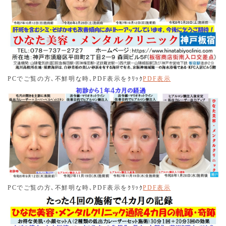
2025.07.05
7月より炭酸ガスレーザーを導入し、ほくろ取放題を開始致
しました。
2025.06.26
令和７年７月１日より、従来の特別キャンペーンの対象者
を初めての患者様、１年以上受診されていない患者様及び
PC
でご覧の方､不鮮明な時
､PDF表示を
ｸﾘｯｸ
PDF
表示
ホームページ等への顔出しOK患者様に限らせていただきま
す。
2025.06.26
ハイフ(焦点式超音波照射施術 HIFU)の中の脂肪を破壊しな
いドットハイフの出力を５種類に分けて提供することにし
ました。ひなたドットハイフ＋１～５であり、最も引き締
め効果が強いものが、ひなたドットハイフ＋５(プラスファ
イブ)となります。
PC
でご覧の方､不鮮明な時
､PDF表示を
ｸﾘｯｸ
PDF
表示
2025.06.24
新たに令和７年夏のキャンペーンを開始いたします。「お
得な美肌・小顔ｾｯﾄ20分コース」及び「ひなたのレーザー