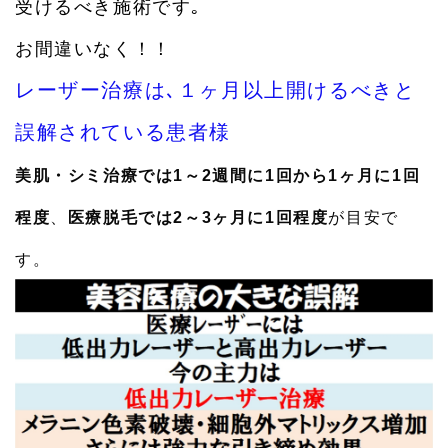
受けるべき施術です｡
て、気分を一新して新年をお迎えください。
お間違いなく！！
2024.12.12
インターネットを使って上手くWEB予約できない場合は、
レーザー治療は､１ヶ月以上開けるべきと
直接お電話ください。場合によっては、他の患者様に連絡
を取り、時間調整致します。
誤解されている患者様
2024.12.12
美肌・シミ治療では
1
～
2
週間に
1
回から
1
ヶ月に
1
回
令和6年12月年末 超特別キャンペーン第７弾 ダーマペ
ンA、通常価格１２８００円を ９８００円にて、 ダー
程度
、
医療脱毛では
2
～
3
ヶ月に
1
回程度
が目安で
マペンB、通常価格１４８００円を１２０００円にて、ご提
供しています。
す。
2024.12.11
年末年始のお休みのご案内・・・・年末は12月31日まで診
療しております。年始は1月16日(木)からとなります。皆
様、良いお年をお迎えくださいませ！！
2024.12.11
令和6年12月年末 超特別キャンペーン第６弾 ケミカル
ピーリング「グリコール酸ピーリング」通常価格6,000円を