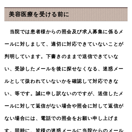
分コース」と致します。
美容医療を受ける前に
2026.06.08
アートメイクの50歳以上のモニターを期間限定で募集開始
予定です。 ２から３人にて申し込みの場合、心斎橋にて施
当院では患者様からの照会及び求人募集に係るメ
術の場合、１回の料金１７５００円（眉） ホームページよ
りお問い合わせをお願いします。
ールに対しまして、適切に対応できていないことが
2026.05.26
判明しています。下書きのままで送信できていな
第２ホームページもご覧くださいませ。なお、第２ホーム
ページのリンクが間違っていましたので訂正致しました。
い、受診したメールを後に探せなくなる、迷惑メー
2026.05.18
ルとして扱われていないかを確認して対応できな
シミ取りレーザーの際に、脂漏性角化症は対象外と説明
し、一応治療して参りましたが、今後は別料金で、脂漏性
い、等です。誠に申し訳ないのですが、送信したメ
角化症に対する治療を実施することと致しました。脂漏性
角化症は、シミ取りレーザーだけでは改善しないことが多
ールに対して返信がない場合や照会に対して返信が
いのです。
ない場合には、電話での照会をお願い申し上げま
2026.05.17
本日は、お得な美肌・小顔セットAを１０回受けた後５カ月
す。同時に、皆様の迷惑メールに当院からのメール